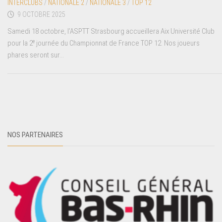
INTERCLUBS
/
NATIONALE 2
/
NATIONALE 3
/
TOP 12
9 OCTOBRE 2025
Samedi 18 octobre, l’ASPTT Strasbourg accueillera Aix Université Club
pour la 2ᵉ journée du Championnat de France TOP 12. Nos joueurs
phares seront sur...
NOS PARTENAIRES