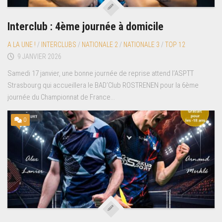
Interclub : 4ème journée à domicile
A LA UNE !
/
INTERCLUBS
/
NATIONALE 2
/
NATIONALE 3
/
TOP 12
9 JANVIER 2026
Samedi 17 janvier, une bonne journée de reprise attend l’ASPTT
Strasbourg qui accueillera le BAD’Club ROSTRENEN pour la 6ème
journée du Championnat de France...
0