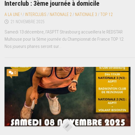
Interclub : 3ème journée à domicile
A LA UNE !
/
INTERCLUBS
/
NATIONALE 2
/
NATIONALE 3
/
TOP 12
21 NOVEMBRE 2025
Samedi 13 décembre, l’ASPTT Strasbourg accueillera le REDSTAR
Mulhouse pour la 5ème journée du Championnat de France TOP 12.
Nos joueurs phares seront sur...
0