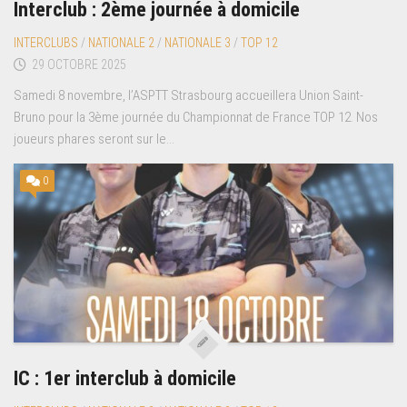
Interclub : 2ème journée à domicile
INTERCLUBS
/
NATIONALE 2
/
NATIONALE 3
/
TOP 12
29 OCTOBRE 2025
Samedi 8 novembre, l’ASPTT Strasbourg accueillera Union Saint-
Bruno pour la 3ème journée du Championnat de France TOP 12. Nos
joueurs phares seront sur le...
0
IC : 1er interclub à domicile